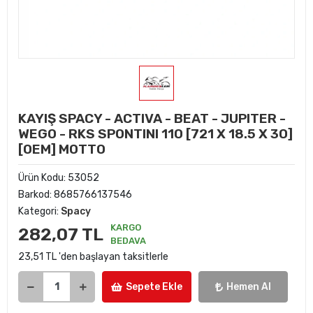
KAYIŞ SPACY - ACTIVA - BEAT - JUPITER -
WEGO - RKS SPONTINI 110 [721 X 18.5 X 30]
[OEM] MOTTO
Ürün Kodu:
53052
Barkod:
8685766137546
Kategori:
Spacy
KARGO
282,07 TL
BEDAVA
23,51 TL 'den başlayan taksitlerle
Sepete Ekle
Hemen Al