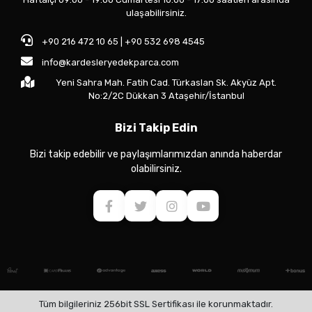
ulaşabilirsiniz.
+90 216 472 10 65 | +90 532 698 4545
info@kardesleryedekparca.com
Yeni Sahra Mah. Fatih Cad. Türkaslan Sk. Akyüz Apt.
No:2/2C Dükkan 3 Ataşehir/İstanbul
Bizi Takip Edin
Bizi takip edebilir ve paylaşımlarımızdan anında haberdar
olabilirsiniz.
Tüm bilgileriniz 256bit SSL Sertifikası ile korunmaktadır.