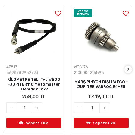
KARGO
BEDAVA
47817
WEG176
8698782982793
2100000215898
KİLOMETRE TELİ Tvs WEGO
MARŞ PİNYON DİŞLİ WEGO -
-JUPITER110 Motomaster
JUPITER VARROC E4-E5
-Oem 162-273
258,00 TL
1.419,00 TL
Sepete Ekle
Sepete Ekle