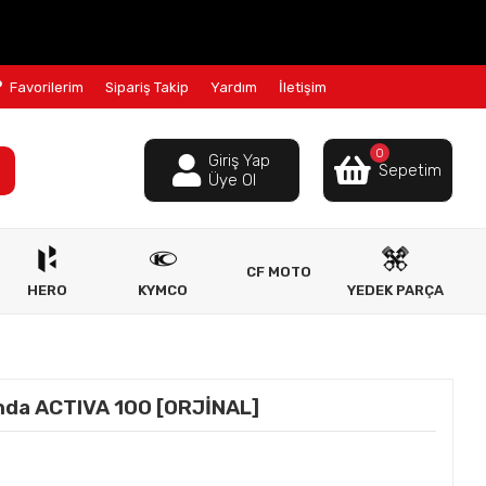
Favorilerim
Sipariş Takip
Yardım
İletişim
0
Giriş Yap
Sepetim
Üye Ol
CF MOTO
HERO
KYMCO
YEDEK PARÇA
nda ACTIVA 100 [ORJİNAL]