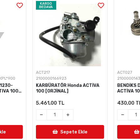
KARGO
BEDAVA
ACT217
ACT027
KPL*900
2100000166923
210000014
11230-
KARBÜRATÖR Honda ACTİVA
BENDİKS D
TIVA 100
100 [ORJİNAL]
ACTİVA 10
5.461,00 TL
430,00 T
kle
Sepete Ekle