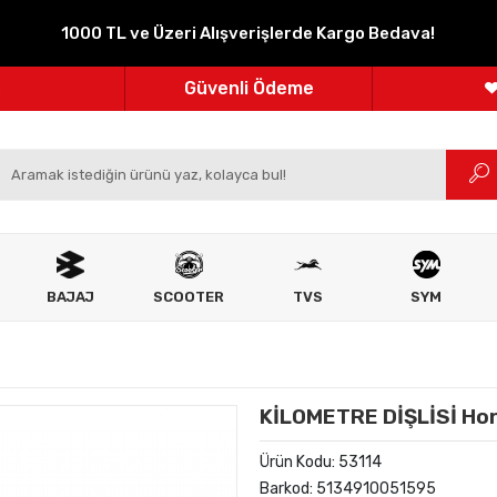
1000 TL ve Üzeri Alışverişlerde Kargo Bedava!
Parçanızın Online Adresi
100% Orijinal Ürün
Güvenli Ödeme
m
Ücretsiz İade
BAJAJ
SCOOTER
TVS
SYM
KİLOMETRE DİŞLİSİ Ho
Ürün Kodu:
53114
Barkod:
5134910051595