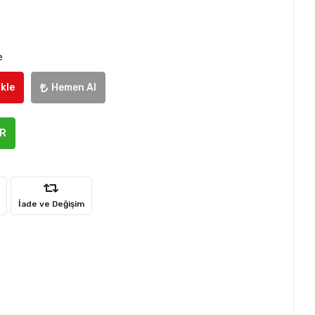
e
kle
Hemen Al
ER
İade ve Değişim