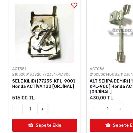
ACT381
ACT086
2100000183920 77235*KPL*900
2100000148882 11230*
SELE KİLİDİ [77235-KPL-900]
ALT SEHPA DEMİRİ [
Honda ACTİVA 100 [ORJİNAL]
KPL-900] Honda AC
[ORJİNAL]
516,00 TL
430,00 TL
Sepete Ekle
Sepete E