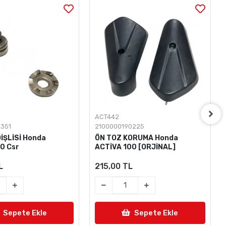
ACT442
3351
2100000190225
İŞLİSİ Honda
ÖN TOZ KORUMA Honda
0 Csr
ACTİVA 100 [ORJİNAL]
L
215,00 TL
Sepete Ekle
Sepete Ekle