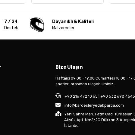
7 / 24
Dayanıklı & Kaliteli
Destek
Malzemeler
r
Bize Ulaşın
Haftaiçi 09:00 - 19:00 Cumartesi 10:00 - 17:
saatleri arasında ulaşabilirsiniz.
+90 216 472 10 65 | +90 532 698 4545
info@kardesleryedekparca.com
Yeni Sahra Mah. Fatih Cad. Türkaslan 
Akyüz Apt. No:2/2C Dükkan 3 Ataşehi
İstanbul