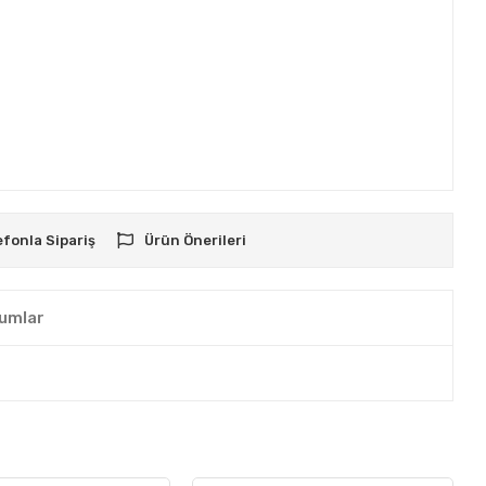
efonla Sipariş
Ürün Önerileri
umlar