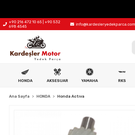
+90 216 472 10 65 | +90 532
info@kardesleryedekparca.co
698 4545
HONDA
AKSESUAR
YAMAHA
RKS
Ana Sayfa
HONDA
Honda Actıva