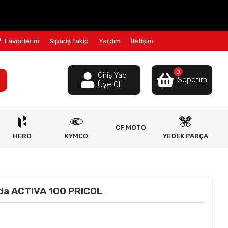
Favorilerim
Sipariş Takip
Yardım
İletişim
0
Giriş Yap
Sepetim
Üye Ol
CF MOTO
HERO
KYMCO
YEDEK PARÇA
a ACTIVA 100 PRICOL