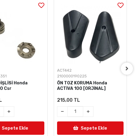
ACT411
0225
2100000186983 83705*KPL*900ZA
ORUMA Honda
STOP ALTI GRENAJ [83705-
00 [ORJİNAL]
KPL-900ZA] Honda ACTİVA
100 [ORJİNAL]
L
430,00 TL
Sepete Ekle
Sepete Ekle