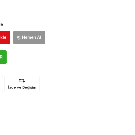
le
kle
Hemen Al
ER
İade ve Değişim