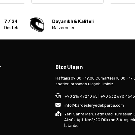
7 / 24
Dayanıklı & Kaliteli
Destek
Malzemeler
r
Bize Ulaşın
Haftaiçi 09:00 - 19:00 Cumartesi 10:00 - 17:
saatleri arasında ulaşabilirsiniz.
+90 216 472 10 65 | +90 532 698 4545
info@kardesleryedekparca.com
Yeni Sahra Mah. Fatih Cad. Türkaslan 
Akyüz Apt. No:2/2C Dükkan 3 Ataşehi
İstanbul