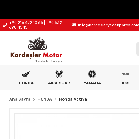
+90 216 472 10 65 | +90 532
info@kardesleryedekparca.co
698 4545
HONDA
AKSESUAR
YAMAHA
RKS
Ana Sayfa
HONDA
Honda Actıva