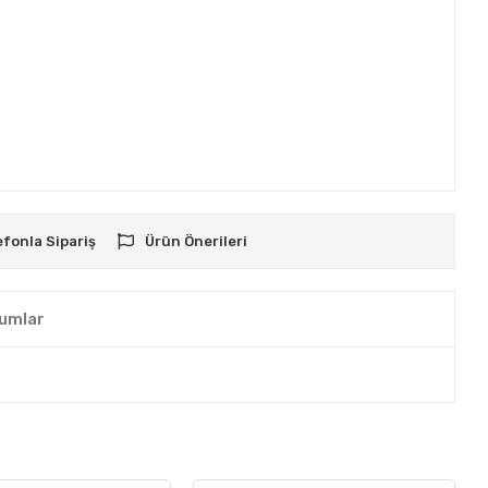
efonla Sipariş
Ürün Önerileri
umlar