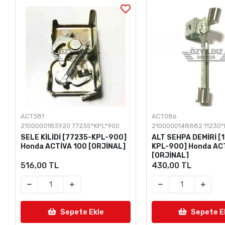
KARGO
BEDAVA
ACT086
ACT217
2100000148882 11230*KPL*900
2100000166923
ALT SEHPA DEMİRİ [11230-
KARBÜRATÖR Honda
KPL-900] Honda ACTIVA 100
100 [ORJİNAL]
[ORJİNAL]
430,00 TL
5.461,00 TL
Sepete Ekle
Sepete E