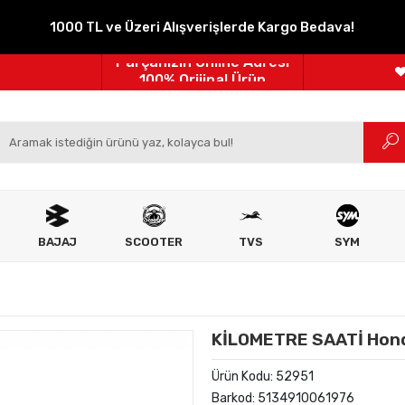
1000 TL ve Üzeri Alışverişlerde Kargo Bedava!
Parçanızın Online Adresi
100% Orijinal Ürün
m
Güvenli Ödeme
Ücretsiz İade
BAJAJ
SCOOTER
TVS
SYM
KİLOMETRE SAATİ Hond
Ürün Kodu:
52951
Barkod:
5134910061976