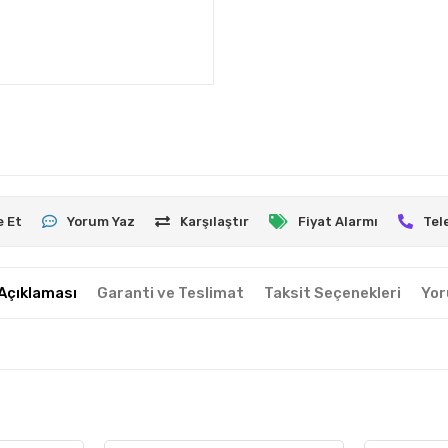
e Et
Yorum Yaz
Karşılaştır
Fiyat Alarmı
Tel
Açıklaması
Garanti ve Teslimat
Taksit Seçenekleri
Yor