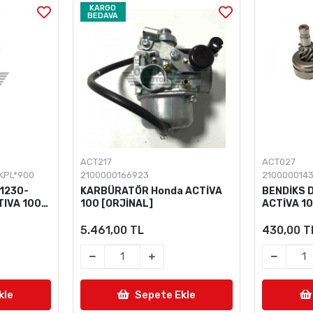
ACT027
ACT442
2100000143351
210000019
 ACTİVA
BENDİKS DİŞLİSİ Honda
ÖN TOZ K
ACTİVA 100 Csr
ACTİVA 1
430,00 TL
215,00 T
kle
Sepete Ekle