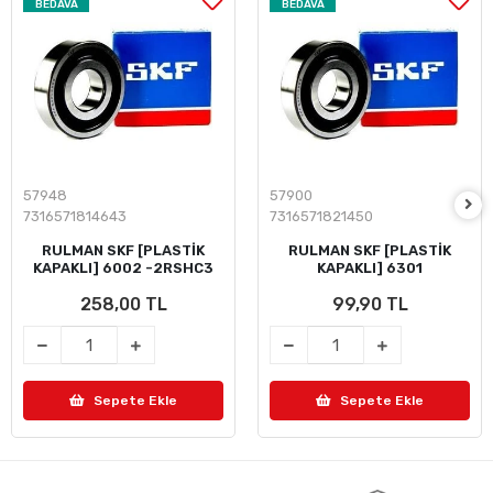
BEDAVA
BEDAVA
57948
57900
7316571814643
7316571821450
RULMAN SKF [PLASTİK
RULMAN SKF [PLASTİK
KAPAKLI] 6002 -2RSHC3
KAPAKLI] 6301
258,00 TL
99,90 TL
Sepete Ekle
Sepete Ekle