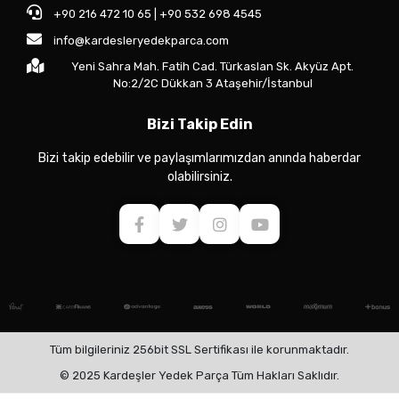
+90 216 472 10 65 | +90 532 698 4545
info@kardesleryedekparca.com
Yeni Sahra Mah. Fatih Cad. Türkaslan Sk. Akyüz Apt.
No:2/2C Dükkan 3 Ataşehir/İstanbul
Bizi Takip Edin
Bizi takip edebilir ve paylaşımlarımızdan anında haberdar
olabilirsiniz.
Tüm bilgileriniz 256bit SSL Sertifikası ile korunmaktadır.
© 2025 Kardeşler Yedek Parça Tüm Hakları Saklıdır.