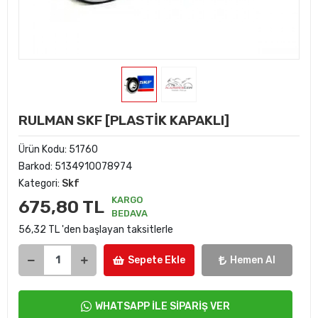
RULMAN SKF [PLASTİK KAPAKLI]
Ürün Kodu:
51760
Barkod:
5134910078974
Kategori:
Skf
KARGO
675,80 TL
BEDAVA
56,32 TL 'den başlayan taksitlerle
Sepete Ekle
Hemen Al
WHATSAPP İLE SİPARİŞ VER