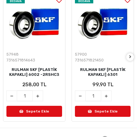
BEDAVA
BEDAVA
57948
57900
7316571814643
7316571821450
RULMAN SKF [PLASTİK
RULMAN SKF [PLASTİK
KAPAKLI] 6002 -2RSHC3
KAPAKLI] 6301
258,00 TL
99,90 TL
Sepete Ekle
Sepete Ekle