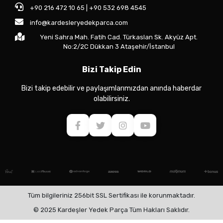
+90 216 472 10 65 | +90 532 698 4545
info@kardesleryedekparca.com
Yeni Sahra Mah. Fatih Cad. Türkaslan Sk. Akyüz Apt.
No:2/2C Dükkan 3 Ataşehir/İstanbul
Bizi Takip Edin
Bizi takip edebilir ve paylaşımlarımızdan anında haberdar
olabilirsiniz.
Tüm bilgileriniz 256bit SSL Sertifikası ile korunmaktadır.
© 2025 Kardeşler Yedek Parça Tüm Hakları Saklıdır.