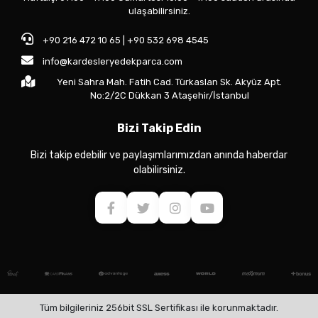
ulaşabilirsiniz.
+90 216 472 10 65 | +90 532 698 4545
info@kardesleryedekparca.com
Yeni Sahra Mah. Fatih Cad. Türkaslan Sk. Akyüz Apt.
No:2/2C Dükkan 3 Ataşehir/İstanbul
Bizi Takip Edin
Bizi takip edebilir ve paylaşımlarımızdan anında haberdar
olabilirsiniz.
Tüm bilgileriniz 256bit SSL Sertifikası ile korunmaktadır.