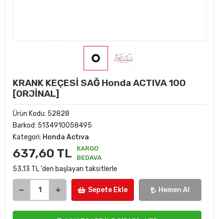
KRANK KEÇESİ SAĞ Honda ACTIVA 100
[ORJİNAL]
Ürün Kodu:
52828
Barkod:
5134910058495
Kategori:
Honda Actıva
KARGO
637,60 TL
BEDAVA
53,13 TL 'den başlayan taksitlerle
Sepete Ekle
Hemen Al