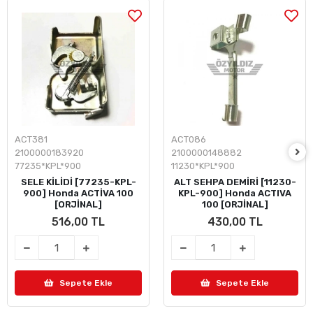
ACT381
ACT086
2100000183920
2100000148882
77235*KPL*900
11230*KPL*900
SELE KİLİDİ [77235-KPL-
ALT SEHPA DEMİRİ [11230-
900] Honda ACTİVA 100
KPL-900] Honda ACTIVA
[ORJİNAL]
100 [ORJİNAL]
516,00 TL
430,00 TL
Sepete Ekle
Sepete Ekle