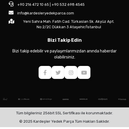
+90 216 472 10 65 | +90 532 698 4545
info@kardesleryedekparca.com
Yeni Sahra Mah. Fatih Cad. Türkaslan Sk. Akyüz Apt.
No:2/2C Dükkan 3 Ataşehir/İstanbul
Bizi Takip Edin
Bizi takip edebilir ve paylaşımlarımızdan anında haberdar
olabilirsiniz.
Tüm bilgileriniz 256bit SSL Sertifikası ile korunmaktadır.
© 2025 Kardeşler Yedek Parça Tüm Hakları Saklıdır.