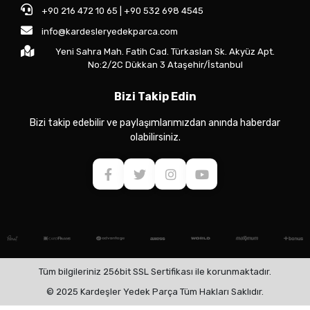
+90 216 472 10 65 | +90 532 698 4545
info@kardesleryedekparca.com
Yeni Sahra Mah. Fatih Cad. Türkaslan Sk. Akyüz Apt.
No:2/2C Dükkan 3 Ataşehir/İstanbul
Bizi Takip Edin
Bizi takip edebilir ve paylaşımlarımızdan anında haberdar
olabilirsiniz.
Tüm bilgileriniz 256bit SSL Sertifikası ile korunmaktadır.
© 2025 Kardeşler Yedek Parça Tüm Hakları Saklıdır.