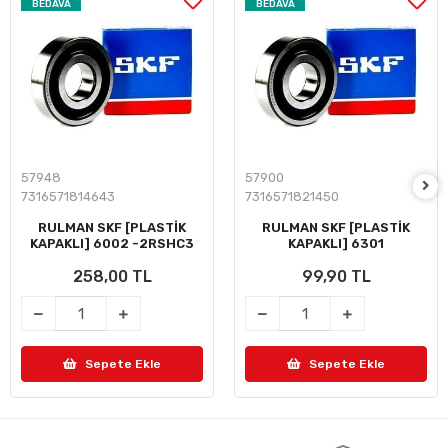
BEDAVA
BEDAVA
57948
57900
7316571814643
7316571821450
RULMAN SKF [PLASTİK
RULMAN SKF [PLASTİK
KAPAKLI] 6002 -2RSHC3
KAPAKLI] 6301
258,00 TL
99,90 TL
Sepete Ekle
Sepete Ekle