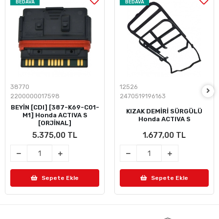
BEDAVA
BEDAVA
38770
12526
2200000017598
2470519196163
BEYİN [CDI] [387-K69-C01-
KIZAK DEMİRİ SÜRGÜLÜ
M1] Honda ACTIVA S
Honda ACTIVA S
[ORJİNAL]
5.375,00 TL
1.677,00 TL
Sepete Ekle
Sepete Ekle