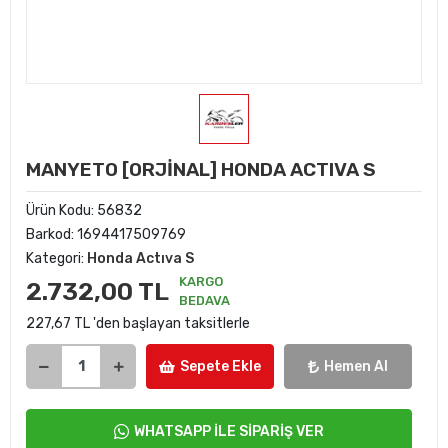
MANYETO [ORJİNAL] HONDA ACTIVA S
Ürün Kodu:
56832
Barkod:
1694417509769
Kategori:
Honda Actıva S
KARGO
2.732,00 TL
BEDAVA
227,67 TL 'den başlayan taksitlerle
Sepete Ekle
Hemen Al
WHATSAPP İLE SİPARİŞ VER