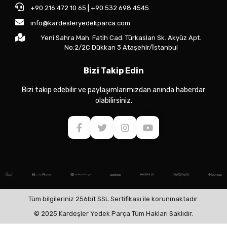
+90 216 472 10 65 | +90 532 698 4545
info@kardesleryedekparca.com
Yeni Sahra Mah. Fatih Cad. Türkaslan Sk. Akyüz Apt.
No:2/2C Dükkan 3 Ataşehir/İstanbul
Bizi Takip Edin
Bizi takip edebilir ve paylaşımlarımızdan anında haberdar
olabilirsiniz.
Tüm bilgileriniz 256bit SSL Sertifikası ile korunmaktadır.
© 2025 Kardeşler Yedek Parça Tüm Hakları Saklıdır.