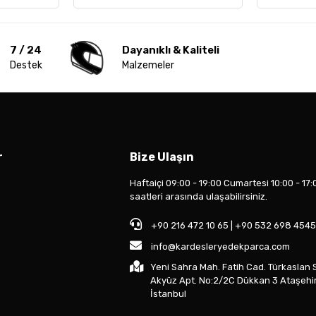
7 / 24
Dayanıklı & Kaliteli
Destek
Malzemeler
r
Bize Ulaşın
Haftaiçi 09:00 - 19:00 Cumartesi 10:00 - 17:
saatleri arasında ulaşabilirsiniz.
+90 216 472 10 65 | +90 532 698 4545
info@kardesleryedekparca.com
Yeni Sahra Mah. Fatih Cad. Türkaslan 
Akyüz Apt. No:2/2C Dükkan 3 Ataşehi
İstanbul