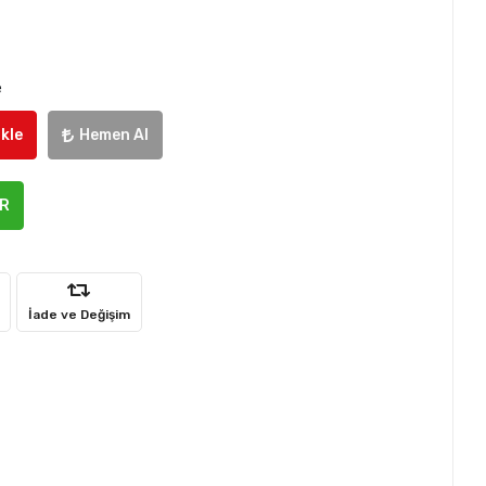
e
kle
Hemen Al
ER
İade ve Değişim