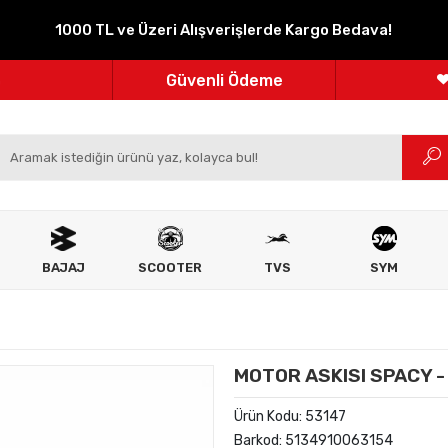
1000 TL ve Üzeri Alışverişlerde Kargo Bedava!
Parçanızın Online Adresi
100% Orijinal Ürün
Güvenli Ödeme
m
Ücretsiz İade
BAJAJ
SCOOTER
TVS
SYM
MOTOR ASKISI SPACY -
Ürün Kodu:
53147
Barkod:
5134910063154