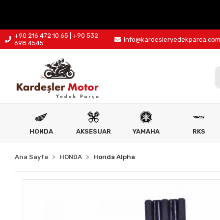
+90 216 472 10 65 | +90 532
info@kardesleryedekparca.co
698 4545
HONDA
AKSESUAR
YAMAHA
RKS
Ana Sayfa
HONDA
Honda Alpha