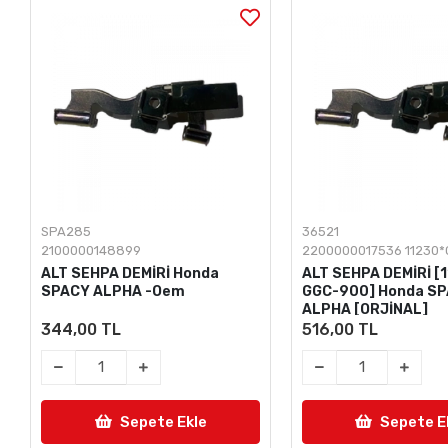
SPA285
36521
2100000148899
2200000017536 11230
ALT SEHPA DEMİRİ Honda
ALT SEHPA DEMİRİ [
SPACY ALPHA -Oem
GGC-900] Honda S
ALPHA [ORJİNAL]
344,00 TL
516,00 TL
Sepete Ekle
Sepete E