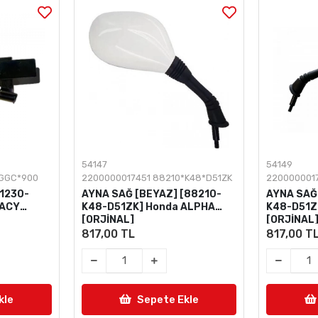
54147
54149
*GGC*900
2200000017451 88210*K48*D51ZK
220000001
11230-
AYNA SAĞ [BEYAZ] [88210-
AYNA SAĞ 
PACY
K48-D51ZK] Honda ALPHA
K48-D51Z
[ORJİNAL]
[ORJİNAL
817,00 TL
817,00 T
kle
Sepete Ekle