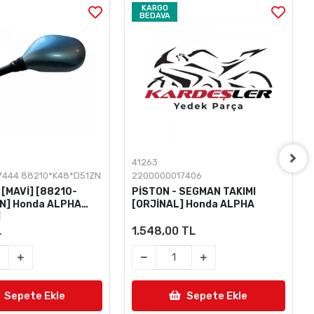
KARGO
BEDAVA
41263
7444 88210*K48*D51ZN
2200000017406
[MAVİ] [88210-
PİSTON - SEGMAN TAKIMI
N] Honda ALPHA
[ORJİNAL] Honda ALPHA
]
L
1.548,00 TL
Sepete Ekle
Sepete Ekle