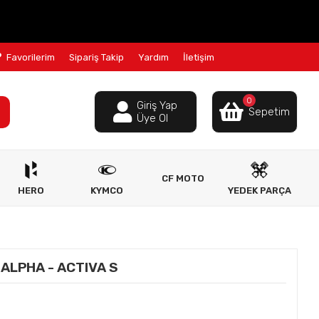
Favorilerim
Sipariş Takip
Yardım
İletişim
0
Giriş Yap
Sepetim
Üye Ol
CF MOTO
HERO
KYMCO
YEDEK PARÇA
 ALPHA - ACTIVA S