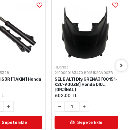
HDO103
05328
2100000183470 80151K2CV00ZB
İSÖR [TAKIM] Honda
SELE ALTI DIŞ GRENAJ [80151-
K2C-V00ZB] Honda DIO
[ORJİNAL]
TL
602,00 TL
Sepete Ekle
Sepete Ekle