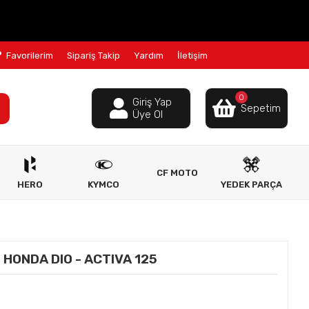
Favorilerim
Sipariş Takip
Yardım
İletişim
0
Giriş Yap
Sepetim
Üye Ol
CF MOTO
HERO
KYMCO
YEDEK PARÇA
 HONDA DIO - ACTIVA 125