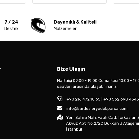
7 / 24
Dayanıklı & Kaliteli
Destek
Malzemeler
r
Bize Ulaşın
Haftaiçi 09:00 - 19:00 Cumartesi 10:00 - 17:
saatleri arasında ulaşabilirsiniz.
+90 216 472 10 65 | +90 532 698 4545
info@kardesleryedekparca.com
Yeni Sahra Mah. Fatih Cad. Türkaslan 
Akyüz Apt. No:2/2C Dükkan 3 Ataşehi
İstanbul