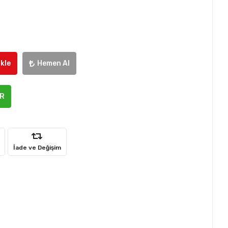
kle
Hemen Al
ER
İade ve Değişim