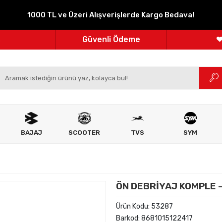
1000 TL ve Üzeri Alışverişlerde Kargo Bedava!
Parçanızın Online Adresi
100% Orijinal Ürün
Güvenli Ödeme
m
Ücretsiz İade
BAJAJ
SCOOTER
TVS
SYM
ÖN DEBRİYAJ KOMPLE -
Ürün Kodu:
53287
Barkod:
8681015122417