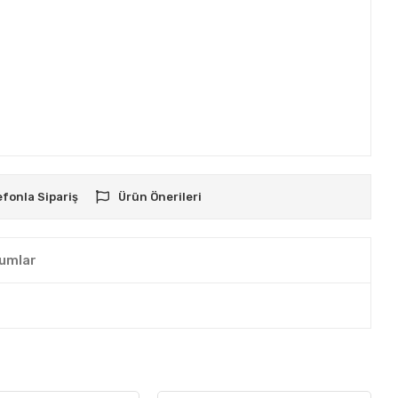
efonla Sipariş
Ürün Önerileri
umlar