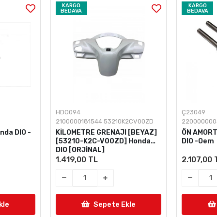
KARGO
KARGO
BEDAVA
BEDAVA
HDO094
Ç23049
2100000181544 53210K2CV00ZD
22000000
da DIO -
KİLOMETRE GRENAJI [BEYAZ]
ÖN AMORT
[53210-K2C-V00ZD] Honda
DIO -Oem
DIO [ORJİNAL]
1.419,00 TL
2.107,00 
kle
Sepete Ekle