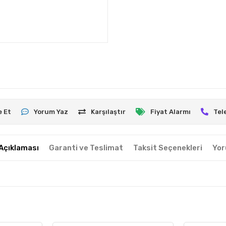
e Et
Yorum Yaz
Karşılaştır
Fiyat Alarmı
Tel
Açıklaması
Garanti ve Teslimat
Taksit Seçenekleri
Yor