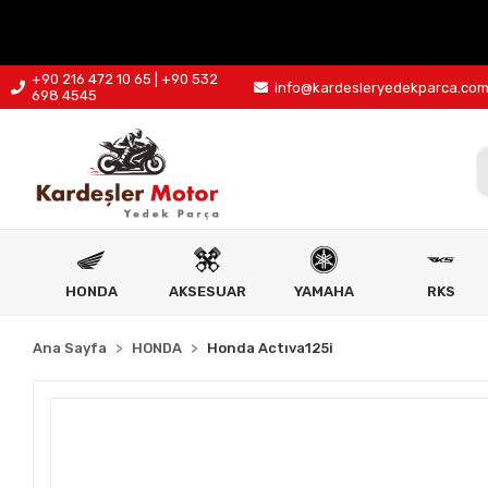
+90 216 472 10 65 | +90 532
info@kardesleryedekparca.co
698 4545
HONDA
AKSESUAR
YAMAHA
RKS
Ana Sayfa
HONDA
Honda Actıva125i