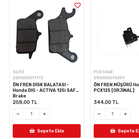
36313
PCX 036B
2200000017772
2100000074259
ÖN FREN DİSK BALATASI -
ÖN FREN MÜŞÜRÜ Hon
Honda DIO - ACTIVA 125i SAFE
PCX125 [ORJİNAL]
Brake
258,00 TL
344,00 TL
Sepete Ekle
Sepete E