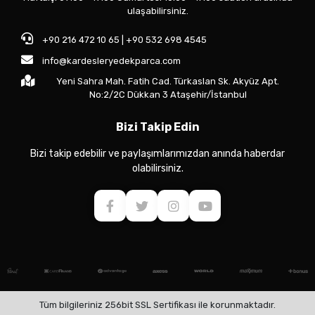
ulaşabilirsiniz.
+90 216 472 10 65 | +90 532 698 4545
info@kardesleryedekparca.com
Yeni Sahra Mah. Fatih Cad. Türkaslan Sk. Akyüz Apt.
No:2/2C Dükkan 3 Ataşehir/İstanbul
Bizi Takip Edin
Bizi takip edebilir ve paylaşımlarımızdan anında haberdar
olabilirsiniz.
Tüm bilgileriniz 256bit SSL Sertifikası ile korunmaktadır.