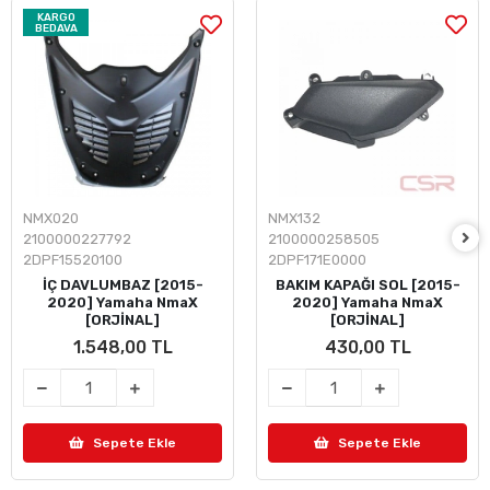
KARGO
BEDAVA
NMX020
NMX132
2100000227792
2100000258505
2DPF15520100
2DPF171E0000
İÇ DAVLUMBAZ [2015-
BAKIM KAPAĞI SOL [2015-
2020] Yamaha NmaX
2020] Yamaha NmaX
[ORJİNAL]
[ORJİNAL]
1.548,00 TL
430,00 TL
Sepete Ekle
Sepete Ekle