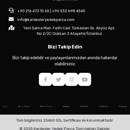
+90 216 472 10 65 | +90 532 698 4545
info@kardesleryedekparca.com
Yeni Sahra Mah. Fatih Cad. Türkaslan Sk. Akyüz Apt.
No:2/2C Dükkan 3 Ataşehir/İstanbul
Bizi Takip Edin
Bizi takip edebilir ve paylaşımlarımızdan anında haberdar
olabilirsiniz.
Tüm bilgileriniz 256bit SSL Sertifikası ile korunmaktadır.
© 2025 Kardeşler Yedek Parça Tüm Hakları Saklıdır.