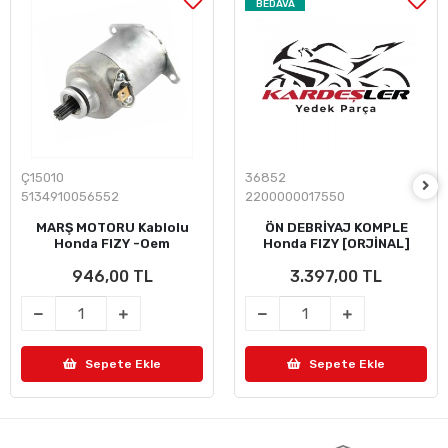
BEDAVA
Ç15010
36852
5134910056552
2200000017550
MARŞ MOTORU Kablolu
ÖN DEBRİYAJ KOMPLE
Honda FIZY -Oem
Honda FIZY [ORJİNAL]
946,00 TL
3.397,00 TL
Sepete Ekle
Sepete Ekle