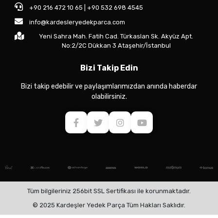
+90 216 472 10 65 | +90 532 698 4545
info@kardesleryedekparca.com
Yeni Sahra Mah. Fatih Cad. Türkaslan Sk. Akyüz Apt.
No:2/2C Dükkan 3 Ataşehir/İstanbul
Bizi Takip Edin
Bizi takip edebilir ve paylaşımlarımızdan anında haberdar
olabilirsiniz.
Tüm bilgileriniz 256bit SSL Sertifikası ile korunmaktadır.
© 2025 Kardeşler Yedek Parça Tüm Hakları Saklıdır.