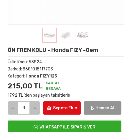
ÖN FREN KOLU - Honda FIZY -Oem
Ürün Kodu:
53824
Barkod:
8681015117703
Kategori:
Honda FIZY125
KARGO
215,00 TL
BEDAVA
17,92 TL 'den başlayan taksitlerle
Sepete Ekle
Hemen Al
WHATSAPP İLE SİPARİŞ VER