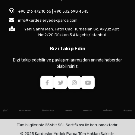
+90 216 472 10 65 | +90 532 698 4545
info@kardesleryedekparca.com
Yeni Sahra Mah. Fatih Cad. Türkaslan Sk. Akyüz Apt.
No:2/2C Dükkan 3 Ataşehir/İstanbul
Bizi Takip Edin
Bizi takip edebilir ve paylaşımlarımızdan anında haberdar
olabilirsiniz.
Tüm bilgileriniz 256bit SSL Sertifikası ile korunmaktadır.
© 2025 Kardeşler Yedek Parça Tüm Hakları Saklıdır.