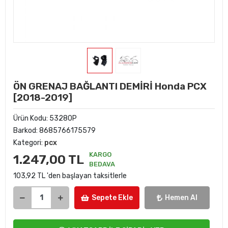
ÖN GRENAJ BAĞLANTI DEMİRİ Honda PCX
[2018-2019]
Ürün Kodu:
53280P
Barkod:
8685766175579
Kategori:
pcx
KARGO
1.247,00 TL
BEDAVA
103,92 TL 'den başlayan taksitlerle
Sepete Ekle
Hemen Al