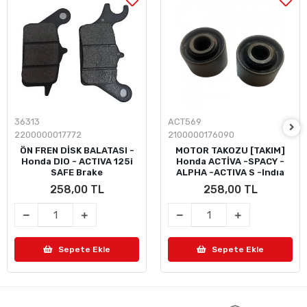
36313
ACT569
2200000017772
2100000176090
ÖN FREN DİSK BALATASI -
MOTOR TAKOZU [TAKIM]
Honda DIO - ACTIVA 125i
Honda ACTİVA -SPACY -
SAFE Brake
ALPHA -ACTIVA S -Indıa
258,00 TL
258,00 TL
Sepete Ekle
Sepete Ekle