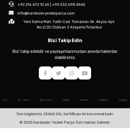
+90 216 472 10 65 | +90 532 698 4545
info@kardesleryedekparca.com
Yeni Sahra Mah. Fatih Cad. Türkaslan Sk. Akyüz Apt.
No:2/2C Dükkan 3 Ataşehir/İstanbul
Bizi Takip Edin
Bizi takip edebilir ve paylaşımlarımızdan anında haberdar
olabilirsiniz.
Tüm bilgileriniz 256bit SSL Sertifikası ile korunmaktadır.
© 2025 Kardeşler Yedek Parça Tüm Hakları Saklıdır.