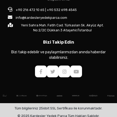
+90 216 472 10 65 | +90 532 698 4545
info@kardesleryedekparca.com
Yeni Sahra Mah. Fatih Cad. Türkaslan Sk. Akyüz Apt.
No:2/2C Dükkan 3 Ataşehir/İstanbul
Bizi Takip Edin
Bizi takip edebilir ve paylaşımlarımızdan anında haberdar
olabilirsiniz.
Tüm bilgileriniz 256bit SSL Sertifikası ile korunmaktadır.
© 2025 Kardeşler Yedek Parça Tüm Hakları Saklıdır.