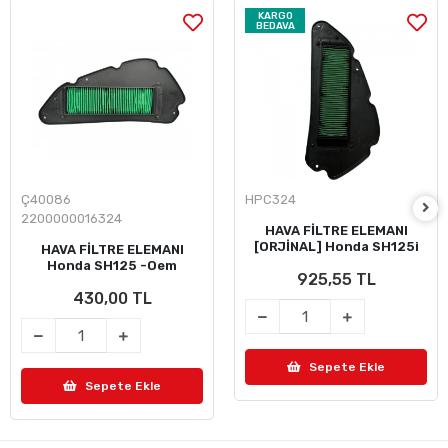
KARGO
BEDAVA
Ç40086
HPC324
2200000016324
HAVA FİLTRE ELEMANI
[ORJİNAL] Honda SH125i
HAVA FİLTRE ELEMANI
Honda SH125 -Oem
925,55 TL
430,00 TL
Sepete Ekle
Sepete Ekle