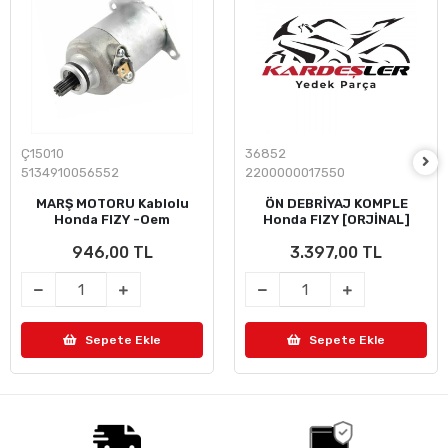
Ç15010
36852
5134910056552
2200000017550
MARŞ MOTORU Kablolu
ÖN DEBRİYAJ KOMPLE
Honda FIZY -Oem
Honda FIZY [ORJİNAL]
946,00 TL
3.397,00 TL
Sepete Ekle
Sepete Ekle