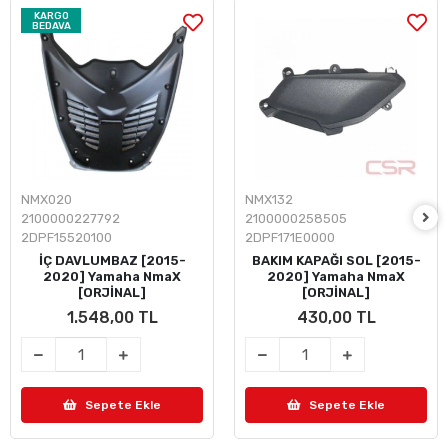
KARGO
BEDAVA
NMX020
NMX132
2100000227792
2100000258505
2DPF15520100
2DPF171E0000
İÇ DAVLUMBAZ [2015-
BAKIM KAPAĞI SOL [2015-
2020] Yamaha NmaX
2020] Yamaha NmaX
[ORJİNAL]
[ORJİNAL]
1.548,00 TL
430,00 TL
Sepete Ekle
Sepete Ekle