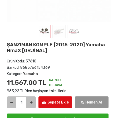
ŞANZIMAN KOMPLE [2015-2020] Yamaha
NmaX [ORJİNAL]
Ürün Kodu:
57610
Barkod:
8685766154369
Kategori:
Yamaha
KARGO
11.567,00 TL
BEDAVA
963,92 TL 'den başlayan taksitlerle
Sepete Ekle
Hemen Al