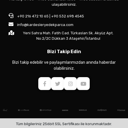
ulaşabilirsiniz.
+90 216 472 10 65 | +90 532 698 4545
info@kardesleryedekparca.com
Yeni Sahra Mah. Fatih Cad. Türkaslan Sk. Akyüz Apt.
No:2/2C Dükkan 3 Ataşehir/İstanbul
Bizi Takip Edin
Bizi takip edebilir ve paylaşımlarımızdan anında haberdar
olabilirsiniz.
Tüm bilgileriniz 256bit SSL Sertifikası ile korunmaktadır.