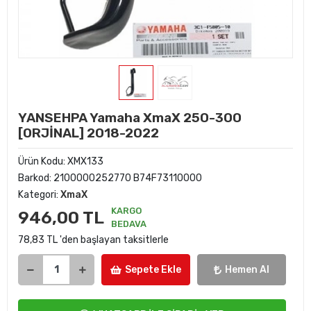
YANSEHPA Yamaha XmaX 250-300
[ORJİNAL] 2018-2022
Ürün Kodu:
XMX133
Barkod:
2100000252770 B74F73110000
Kategori:
XmaX
KARGO
946,00 TL
BEDAVA
78,83 TL 'den başlayan taksitlerle
Sepete Ekle
Hemen Al