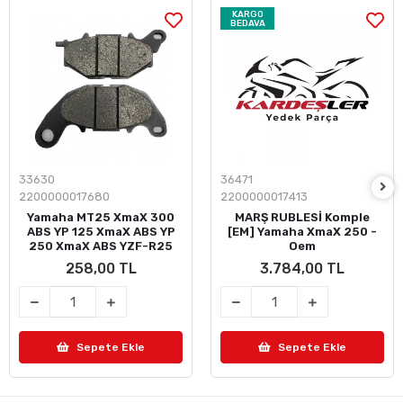
KARGO
BEDAVA
33630
36471
2200000017680
2200000017413
ARKA FREN DİSK BALATASI
Yamaha MT25 XmaX 300
MARŞ RUBLESİ Komple
ABS YP 125 XmaX ABS YP
[EM] Yamaha XmaX 250 -
250 XmaX ABS YZF-R25
Oem
SAFE Brake
258,00 TL
3.784,00 TL
Sepete Ekle
Sepete Ekle