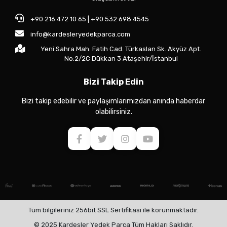
+90 216 472 10 65 | +90 532 698 4545
info@kardesleryedekparca.com
Yeni Sahra Mah. Fatih Cad. Türkaslan Sk. Akyüz Apt.
No:2/2C Dükkan 3 Ataşehir/İstanbul
Bizi Takip Edin
Bizi takip edebilir ve paylaşımlarımızdan anında haberdar
olabilirsiniz.
Tüm bilgileriniz 256bit SSL Sertifikası ile korunmaktadır.
© 2025 Kardeşler Yedek Parça Tüm Hakları Saklıdır.