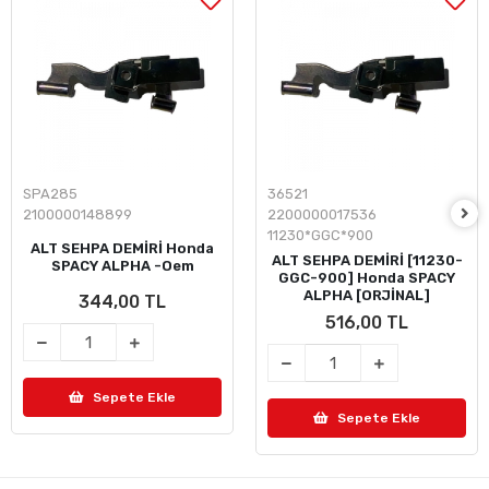
SPA285
36521
2100000148899
2200000017536
11230*GGC*900
ALT SEHPA DEMİRİ Honda
ALT SEHPA DEMİRİ [11230-
SPACY ALPHA -Oem
GGC-900] Honda SPACY
ALPHA [ORJİNAL]
344,00 TL
516,00 TL
Sepete Ekle
Sepete Ekle