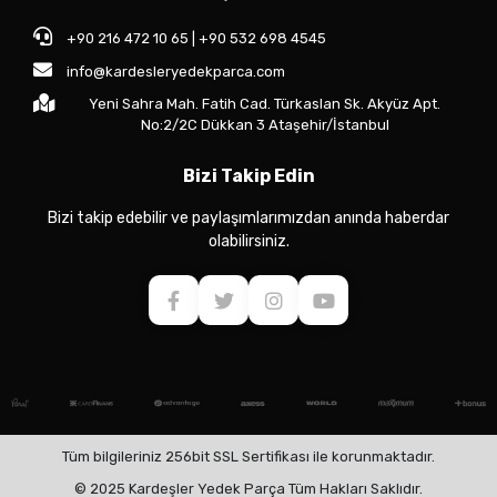
+90 216 472 10 65 | +90 532 698 4545
info@kardesleryedekparca.com
Yeni Sahra Mah. Fatih Cad. Türkaslan Sk. Akyüz Apt.
No:2/2C Dükkan 3 Ataşehir/İstanbul
Bizi Takip Edin
Bizi takip edebilir ve paylaşımlarımızdan anında haberdar
olabilirsiniz.
Tüm bilgileriniz 256bit SSL Sertifikası ile korunmaktadır.
© 2025 Kardeşler Yedek Parça Tüm Hakları Saklıdır.