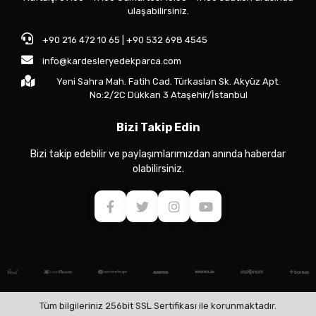
ulaşabilirsiniz.
+90 216 472 10 65 | +90 532 698 4545
info@kardesleryedekparca.com
Yeni Sahra Mah. Fatih Cad. Türkaslan Sk. Akyüz Apt.
No:2/2C Dükkan 3 Ataşehir/İstanbul
Bizi Takip Edin
Bizi takip edebilir ve paylaşımlarımızdan anında haberdar
olabilirsiniz.
Tüm bilgileriniz 256bit SSL Sertifikası ile korunmaktadır.