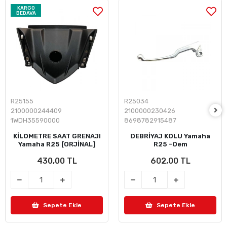
KARGO
BEDAVA
R25155
R25034
2100000244409
2100000230426
1WDH35590000
8698782915487
KİLOMETRE SAAT GRENAJI
DEBRİYAJ KOLU Yamaha
Yamaha R25 [ORJİNAL]
R25 -Oem
430,00 TL
602,00 TL
Sepete Ekle
Sepete Ekle