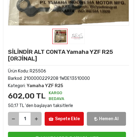
SİLİNDİR ALT CONTA Yamaha YZF R25
[ORJİNAL]
Ürün Kodu:
R25506
Barkod:
2100000229208 1WDE13510000
Kategori:
Yamaha YZF R25
KARGO
602,00 TL
BEDAVA
50,17 TL 'den başlayan taksitlerle
Sepete Ekle
Hemen Al