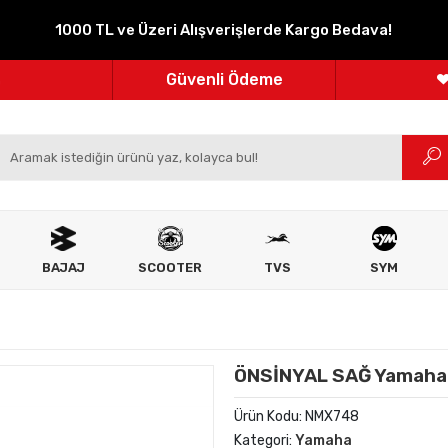
1000 TL ve Üzeri Alışverişlerde Kargo Bedava!
Parçanızın Online Adresi
100% Orijinal Ürün
Güvenli Ödeme
m
Ücretsiz İade
BAJAJ
SCOOTER
TVS
SYM
ÖNSİNYAL SAĞ Yamaha
Ürün Kodu:
NMX748
Kategori:
Yamaha