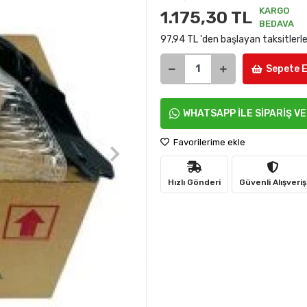
KARGO
1.175,30 TL
BEDAVA
97,94 TL 'den başlayan taksitlerl
Sepete E
WHATSAPP İLE SİPARİŞ V
Favorilerime ekle
Hızlı Gönderi
Güvenli Alışveriş