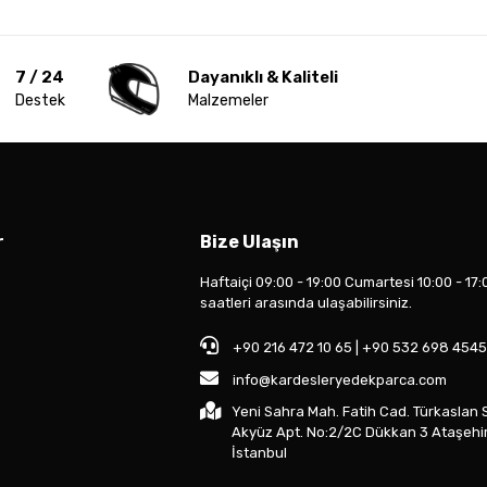
7 / 24
Dayanıklı & Kaliteli
Destek
Malzemeler
r
Bize Ulaşın
Haftaiçi 09:00 - 19:00 Cumartesi 10:00 - 17:
saatleri arasında ulaşabilirsiniz.
+90 216 472 10 65 | +90 532 698 4545
info@kardesleryedekparca.com
Yeni Sahra Mah. Fatih Cad. Türkaslan 
Akyüz Apt. No:2/2C Dükkan 3 Ataşehi
İstanbul