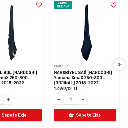
KARGO
BEDAVA
XMX338
L SOL [NARDOGRİ]
MARŞBİYEL SAĞ [NARDOGRİ]
maX 250-300
Yamaha XmaX 250-300
] 2018-2022
[ORJİNAL] 2018-2022
TL
1.469,12 TL
Sepete Ekle
Sepete Ekle