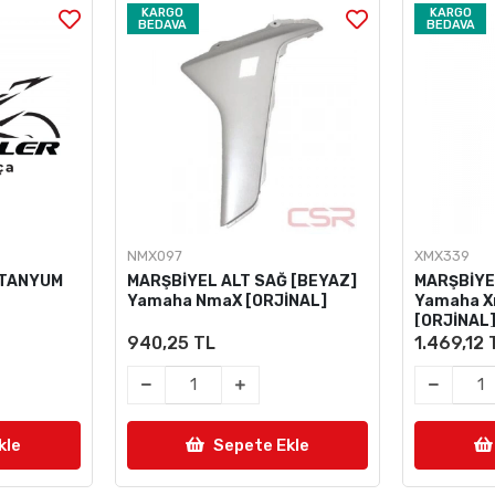
KARGO
KARGO
BEDAVA
BEDAVA
NMX097
XMX339
TİTANYUM
MARŞBİYEL ALT SAĞ [BEYAZ]
MARŞBİYE
Yamaha NmaX [ORJİNAL]
Yamaha X
[ORJİNAL
940,25 TL
1.469,12 
kle
Sepete Ekle