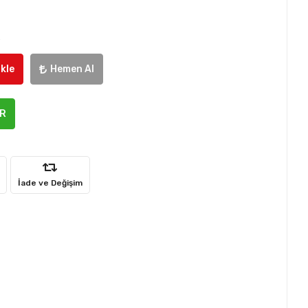
e
kle
Hemen Al
ER
İade ve Değişim