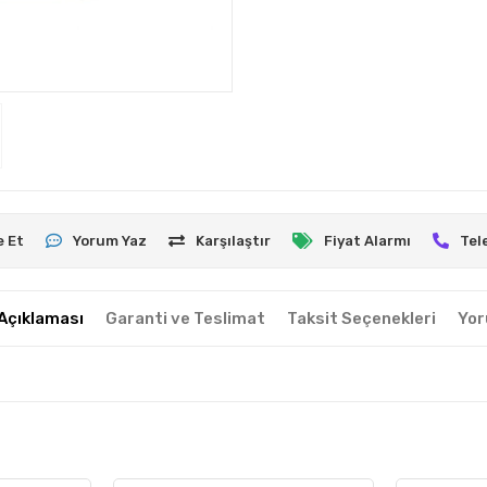
e Et
Yorum Yaz
Karşılaştır
Fiyat Alarmı
Tel
Açıklaması
Garanti ve Teslimat
Taksit Seçenekleri
Yor