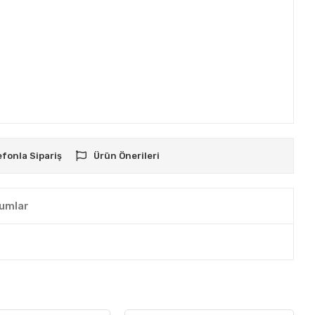
efonla Sipariş
Ürün Önerileri
umlar