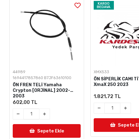
KARGO
BEDAVA
44989
XMX533
1694417857860 B7JF63610100
ÖN SİPERLİK CAMI 
XmaX 250 2023
ÖN FREN TELİ Yamaha
Crypton [ORJİNAL] 2002-
2003
1.821,72 TL
602,00 TL
Sepete E
Sepete Ekle