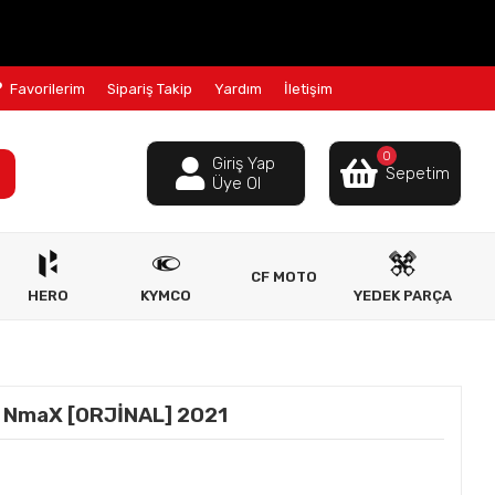
Favorilerim
Sipariş Takip
Yardım
İletişim
0
Giriş Yap
Sepetim
Üye Ol
CF MOTO
HERO
KYMCO
YEDEK PARÇA
 NmaX [ORJİNAL] 2021