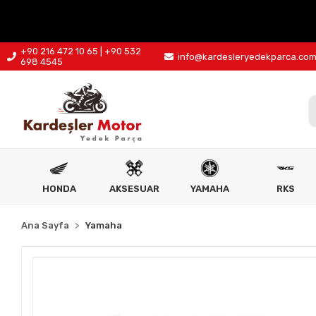
+90 216 472 10 65 | +90 532
info@kardesleryedekparca.co
698 4545
HONDA
AKSESUAR
YAMAHA
RKS
Ana Sayfa
Yamaha