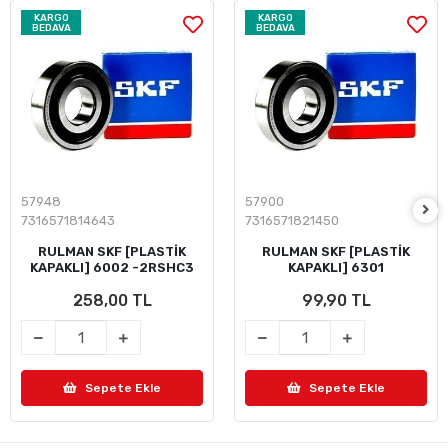
KARGO
KARGO
BEDAVA
BEDAVA
57948
57900
7316571814643
7316571821450
RULMAN SKF [PLASTİK
RULMAN SKF [PLASTİK
KAPAKLI] 6002 -2RSHC3
KAPAKLI] 6301
258,00 TL
99,90 TL
Sepete Ekle
Sepete Ekle