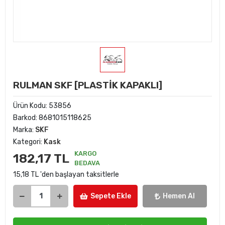
RULMAN SKF [PLASTİK KAPAKLI]
Ürün Kodu:
53856
Barkod:
8681015118625
Marka:
SKF
Kategori:
Kask
KARGO
182,17 TL
BEDAVA
15,18 TL 'den başlayan taksitlerle
Sepete Ekle
Hemen Al