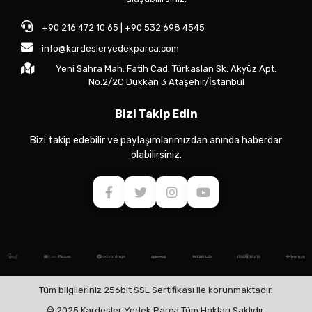
+90 216 472 10 65 | +90 532 698 4545
info@kardesleryedekparca.com
Yeni Sahra Mah. Fatih Cad. Türkaslan Sk. Akyüz Apt.
No:2/2C Dükkan 3 Ataşehir/İstanbul
Bizi Takip Edin
Bizi takip edebilir ve paylaşımlarımızdan anında haberdar
olabilirsiniz.
Tüm bilgileriniz 256bit SSL Sertifikası ile korunmaktadır.
© 2025 Kardeşler Yedek Parça Tüm Hakları Saklıdır.