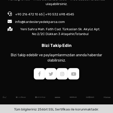
ulaşabilirsiniz.
+90 216 472 10 65 | +90 532 698 4545
info@kardesleryedekparca.com
Yeni Sahra Mah. Fatih Cad. Türkaslan Sk. Akyüz Apt.
No:2/2C Dükkan 3 Ataşehir/İstanbul
Bizi Takip Edin
Bizi takip edebilir ve paylaşımlarımızdan anında haberdar
olabilirsiniz.
Tüm bilgileriniz 256bit SSL Sertifikası ile korunmaktadır.