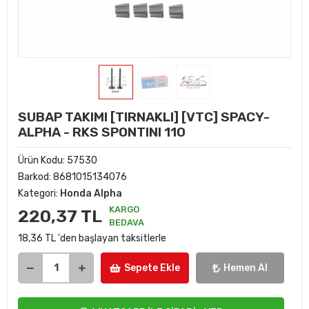
SUBAP TAKIMI [TIRNAKLI] [VTC] SPACY-
ALPHA - RKS SPONTINI 110
Ürün Kodu:
57530
Barkod:
8681015134076
Kategori:
Honda Alpha
KARGO
220,37 TL
BEDAVA
18,36 TL 'den başlayan taksitlerle
Sepete Ekle
Hemen Al