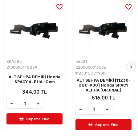
SPA285
36521
2100000148899
2200000017536
11230*GGC*900
ALT SEHPA DEMİRİ Honda
ALT SEHPA DEMİRİ [11230-
SPACY ALPHA -Oem
GGC-900] Honda SPACY
ALPHA [ORJİNAL]
344,00 TL
516,00 TL
Sepete Ekle
Sepete Ekle