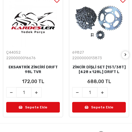
Ç44052
69827
2200000016676
2200000013873
EKSANTRİK ZİNCİRİ DRIFT
ZİNCİR DİŞLİ SET [15T/38T]
98L TVR
[428 x 128L] DRIFT L
172,00 TL
688,00 TL
Sepete Ekle
Sepete Ekle