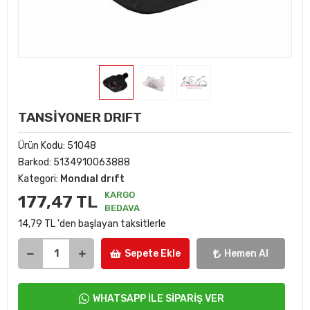
TANSİYONER DRIFT
Ürün Kodu:
51048
Barkod:
5134910063888
Kategori:
Mondıal drıft
KARGO
177,47 TL
BEDAVA
14,79 TL 'den başlayan taksitlerle
Sepete Ekle
Hemen Al
WHATSAPP İLE SİPARİŞ VER