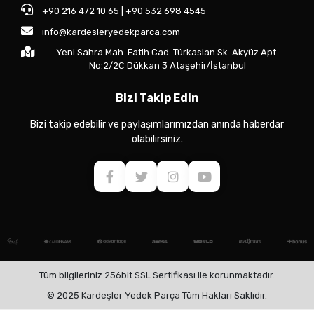
+90 216 472 10 65 | +90 532 698 4545
info@kardesleryedekparca.com
Yeni Sahra Mah. Fatih Cad. Türkaslan Sk. Akyüz Apt.
No:2/2C Dükkan 3 Ataşehir/İstanbul
Bizi Takip Edin
Bizi takip edebilir ve paylaşımlarımızdan anında haberdar
olabilirsiniz.
Tüm bilgileriniz 256bit SSL Sertifikası ile korunmaktadır.
© 2025 Kardeşler Yedek Parça Tüm Hakları Saklıdır.