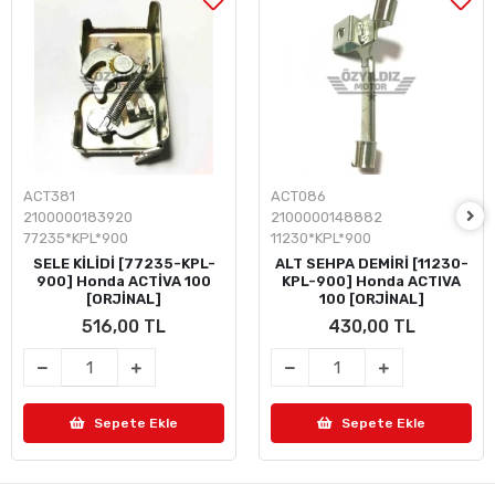
ACT381
ACT086
2100000183920
2100000148882
77235*KPL*900
11230*KPL*900
SELE KİLİDİ [77235-KPL-
ALT SEHPA DEMİRİ [11230-
900] Honda ACTİVA 100
KPL-900] Honda ACTIVA
[ORJİNAL]
100 [ORJİNAL]
516,00 TL
430,00 TL
Sepete Ekle
Sepete Ekle