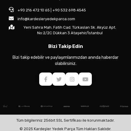
+90 216 472 10 65 | +90 532 698 4545
info@kardesleryedekparca.com
Yeni Sahra Mah. Fatih Cad. Türkaslan Sk. Akyüz Apt.
No:2/2C Dükkan 3 Ataşehir/İstanbul
Bizi Takip Edin
Bizi takip edebilir ve paylaşımlarımızdan anında haberdar
olabilirsiniz.
Tüm bilgileriniz 256bit SSL Sertifikası ile korunmaktadır.
© 2025 Kardeşler Yedek Parça Tüm Hakları Saklıdır.