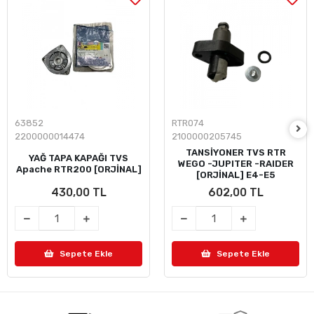
63852
RTR074
2200000014474
2100000205745
TANSİYONER TVS RTR
YAĞ TAPA KAPAĞI TVS
WEGO -JUPITER -RAIDER
Apache RTR200 [ORJİNAL]
[ORJİNAL] E4-E5
430,00 TL
602,00 TL
Sepete Ekle
Sepete Ekle