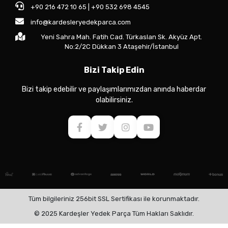
+90 216 472 10 65 | +90 532 698 4545
info@kardesleryedekparca.com
Yeni Sahra Mah. Fatih Cad. Türkaslan Sk. Akyüz Apt.
No:2/2C Dükkan 3 Ataşehir/İstanbul
Bizi Takip Edin
Bizi takip edebilir ve paylaşımlarımızdan anında haberdar
olabilirsiniz.
Tüm bilgileriniz 256bit SSL Sertifikası ile korunmaktadır.
© 2025 Kardeşler Yedek Parça Tüm Hakları Saklıdır.