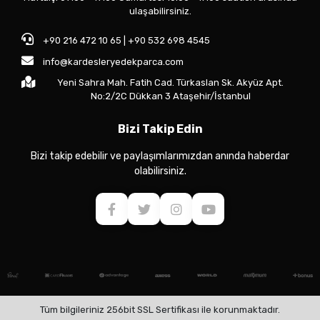
ulaşabilirsiniz.
+90 216 472 10 65 | +90 532 698 4545
info@kardesleryedekparca.com
Yeni Sahra Mah. Fatih Cad. Türkaslan Sk. Akyüz Apt.
No:2/2C Dükkan 3 Ataşehir/İstanbul
Bizi Takip Edin
Bizi takip edebilir ve paylaşımlarımızdan anında haberdar
olabilirsiniz.
Tüm bilgileriniz 256bit SSL Sertifikası ile korunmaktadır.