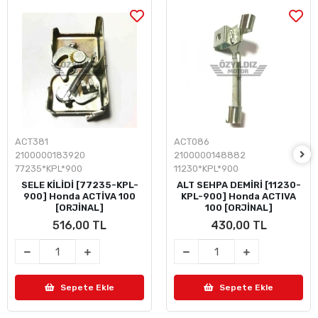
ACT381
ACT086
2100000183920
2100000148882
77235*KPL*900
11230*KPL*900
SELE KİLİDİ [77235-KPL-
ALT SEHPA DEMİRİ [11230-
900] Honda ACTİVA 100
KPL-900] Honda ACTIVA
[ORJİNAL]
100 [ORJİNAL]
516,00 TL
430,00 TL
Sepete Ekle
Sepete Ekle