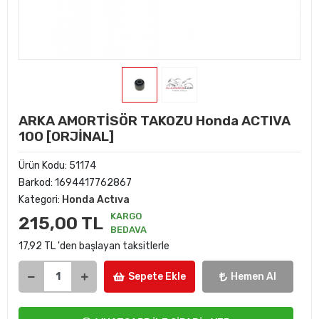
ARKA AMORTİSÖR TAKOZU Honda ACTIVA
100 [ORJİNAL]
Ürün Kodu:
51174
Barkod:
1694417762867
Kategori:
Honda Actıva
KARGO
215,00 TL
BEDAVA
17,92 TL 'den başlayan taksitlerle
Sepete Ekle
Hemen Al