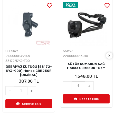
KARGO
BEDAVA
CBR049
55896
2100000149148
2200000016010
53172*KYJ*T00
KÜTÜK KUMANDA SAĞ
DEBRİYAJ KÜTÜĞÜ [53172-
Honda CBR250R -Oem
KYJ-900] Honda CBR250R
[ORJİNAL]
1.548,00 TL
387,00 TL
Sepete Ekle
Sepete Ekle