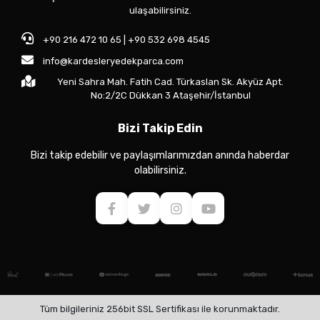
ulaşabilirsiniz.
+90 216 472 10 65 | +90 532 698 4545
info@kardesleryedekparca.com
Yeni Sahra Mah. Fatih Cad. Türkaslan Sk. Akyüz Apt.
No:2/2C Dükkan 3 Ataşehir/İstanbul
Bizi Takip Edin
Bizi takip edebilir ve paylaşımlarımızdan anında haberdar
olabilirsiniz.
Tüm bilgileriniz 256bit SSL Sertifikası ile korunmaktadır.