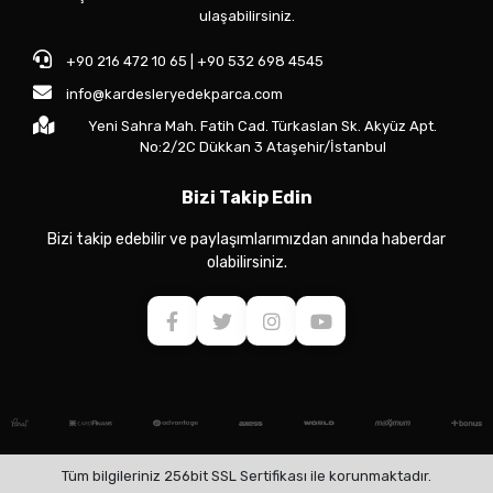
ulaşabilirsiniz.
+90 216 472 10 65 | +90 532 698 4545
info@kardesleryedekparca.com
Yeni Sahra Mah. Fatih Cad. Türkaslan Sk. Akyüz Apt.
No:2/2C Dükkan 3 Ataşehir/İstanbul
Bizi Takip Edin
Bizi takip edebilir ve paylaşımlarımızdan anında haberdar
olabilirsiniz.
Tüm bilgileriniz 256bit SSL Sertifikası ile korunmaktadır.