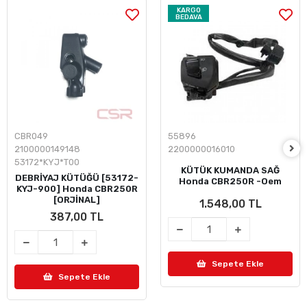
KARGO
BEDAVA
CBR049
55896
2100000149148
2200000016010
53172*KYJ*T00
KÜTÜK KUMANDA SAĞ
DEBRİYAJ KÜTÜĞÜ [53172-
Honda CBR250R -Oem
KYJ-900] Honda CBR250R
[ORJİNAL]
1.548,00 TL
387,00 TL
Sepete Ekle
Sepete Ekle