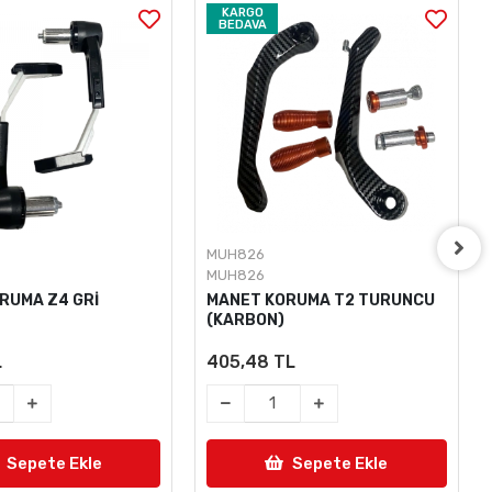
KARGO
BEDAVA
MUH826
MUH826
RUMA Z4 GRİ
MANET KORUMA T2 TURUNCU
(KARBON)
L
405,48 TL
Sepete Ekle
Sepete Ekle