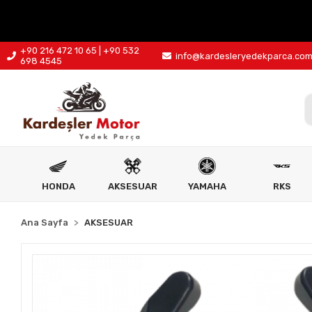
+90 216 472 10 65 | +90 532
info@kardesleryedekparca.co
698 4545
HONDA
AKSESUAR
YAMAHA
RKS
Ana Sayfa
AKSESUAR