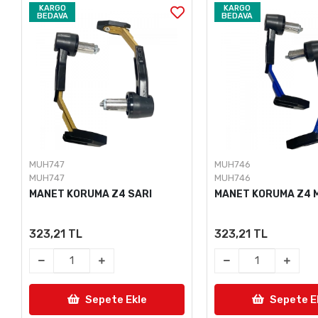
KARGO
KARGO
BEDAVA
BEDAVA
MUH747
MUH746
MUH747
MUH746
MANET KORUMA Z4 SARI
MANET KORUMA Z4 
323,21 TL
323,21 TL
Sepete Ekle
Sepete E