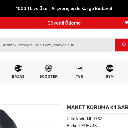
1000 TL ve Üzeri Alışverişlerde Kargo Bedava!
Parçanızın Online Adresi
100% Orijinal Ürün
Güvenli Ödeme
m
Ücretsiz İade
BAJAJ
SCOOTER
TVS
SYM
MANET KORUMA K1 SAR
Ürün Kodu:
MUH733
Barkod:
MUH733