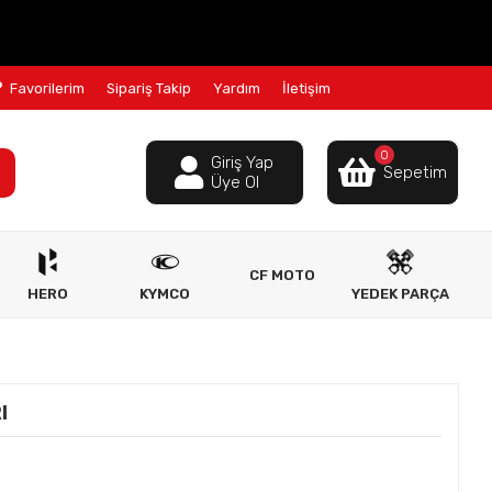
Favorilerim
Sipariş Takip
Yardım
İletişim
0
Giriş Yap
Sepetim
Üye Ol
CF MOTO
HERO
KYMCO
YEDEK PARÇA
I