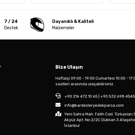
7 / 24
Dayanıklı & Kaliteli
Destek
Malzemeler
r
Bize Ulaşın
Haftaiçi 09:00 - 19:00 Cumartesi 10:00 - 17:
saatleri arasında ulaşabilirsiniz.
+90 216 472 10 65 | +90 532 698 4545
info@kardesleryedekparca.com
Yeni Sahra Mah. Fatih Cad. Türkaslan 
Akyüz Apt. No:2/2C Dükkan 3 Ataşehi
İstanbul