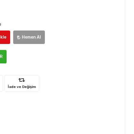
e
kle
Hemen Al
ER
İade ve Değişim