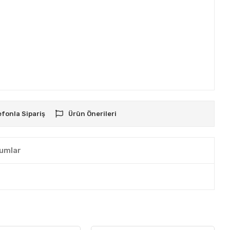
efonla Sipariş
Ürün Önerileri
umlar