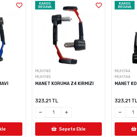
KARGO
KARGO
BEDAVA
BEDAVA
MUH745
MUH744
MUH745
MUH744
MAVİ
MANET KORUMA Z4 KIRMIZI
MANET KO
323,21 TL
323,21 T
kle
Sepete Ekle