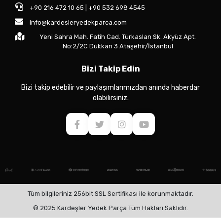
+90 216 472 10 65 | +90 532 698 4545
info@kardesleryedekparca.com
Yeni Sahra Mah. Fatih Cad. Türkaslan Sk. Akyüz Apt.
No:2/2C Dükkan 3 Ataşehir/İstanbul
Bizi Takip Edin
Bizi takip edebilir ve paylaşımlarımızdan anında haberdar
olabilirsiniz.
Tüm bilgileriniz 256bit SSL Sertifikası ile korunmaktadır.
© 2025 Kardeşler Yedek Parça Tüm Hakları Saklıdır.