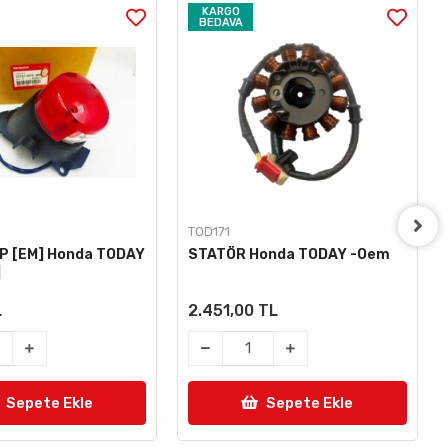
KARGO
BEDAVA
TOD171
P [EM] Honda TODAY
STATÖR Honda TODAY -Oem
]
L
2.451,00 TL
Sepete Ekle
Sepete Ekle