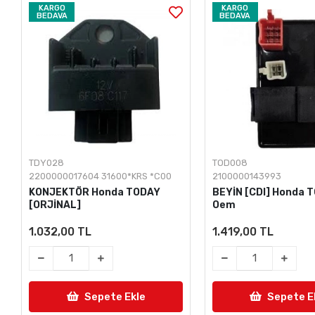
KARGO
KARGO
BEDAVA
BEDAVA
TDY028
TOD008
2200000017604 31600*KRS *C00
2100000143993
KONJEKTÖR Honda TODAY
BEYİN [CDI] Honda 
[ORJİNAL]
Oem
1.032,00 TL
1.419,00 TL
Sepete Ekle
Sepete E