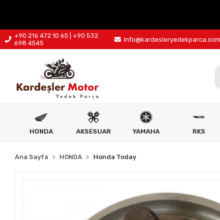
+90 216 472 10 65 | +90 532
info@kardesleryedekparca.co
698 4545
HONDA
AKSESUAR
YAMAHA
RKS
Ana Sayfa
HONDA
Honda Today