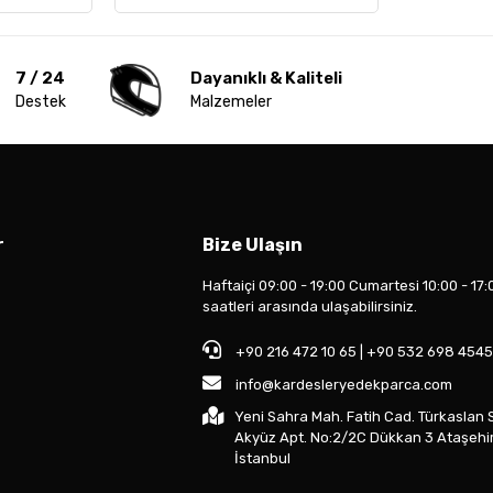
7 / 24
Dayanıklı & Kaliteli
Destek
Malzemeler
r
Bize Ulaşın
Haftaiçi 09:00 - 19:00 Cumartesi 10:00 - 17:
saatleri arasında ulaşabilirsiniz.
+90 216 472 10 65 | +90 532 698 4545
info@kardesleryedekparca.com
Yeni Sahra Mah. Fatih Cad. Türkaslan 
Akyüz Apt. No:2/2C Dükkan 3 Ataşehi
İstanbul