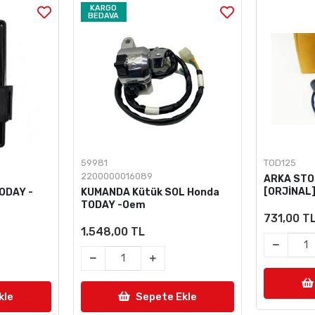
KARGO
BEDAVA
59981
TOD125
2200000016089
ARKA STO
[ORJİNAL
TODAY -
KUMANDA Kütük SOL Honda
TODAY -Oem
731,00 T
1.548,00 TL
kle
Sepete Ekle