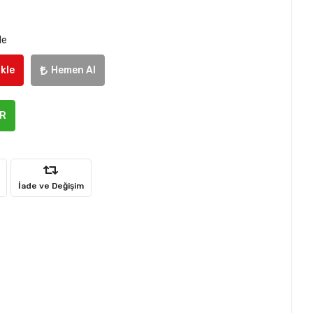
le
kle
Hemen Al
ER
İade ve Değişim