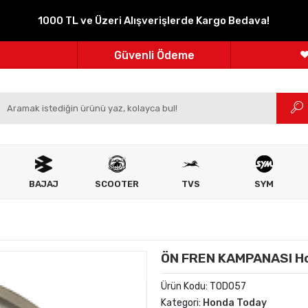
1000 TL ve Üzeri Alışverişlerde Kargo Bedava!
Parçanızın Online Adresi
100% Orijinal Ürün
Güvenli Ödeme
m
Ücretsiz İade
BAJAJ
SCOOTER
TVS
SYM
ÖN FREN KAMPANASI H
Ürün Kodu:
TOD057
Kategori:
Honda Today