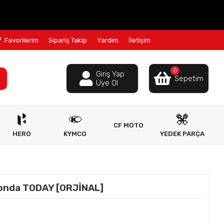
Favorilerim
Sipariş Takip
Yardım
İletişim
0
Giriş Yap
Sepetim
Üye Ol
CF MOTO
HERO
KYMCO
YEDEK PARÇA
onda TODAY [ORJİNAL]