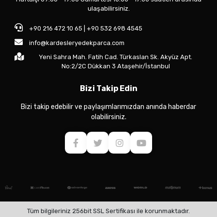
ulaşabilirsiniz.
+90 216 472 10 65 | +90 532 698 4545
info@kardesleryedekparca.com
Yeni Sahra Mah. Fatih Cad. Türkaslan Sk. Akyüz Apt.
No:2/2C Dükkan 3 Ataşehir/İstanbul
Bizi Takip Edin
Bizi takip edebilir ve paylaşımlarımızdan anında haberdar
olabilirsiniz.
Tüm bilgileriniz 256bit SSL Sertifikası ile korunmaktadır.