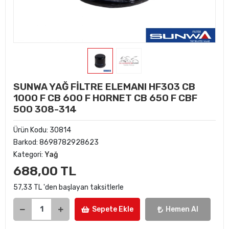
SUNWA YAĞ FİLTRE ELEMANI HF303 CB
1000 F CB 600 F HORNET CB 650 F CBF
500 308-314
Ürün Kodu:
30814
Barkod:
8698782928623
Kategori:
Yağ
688,00 TL
57,33 TL 'den başlayan taksitlerle
Sepete Ekle
Hemen Al