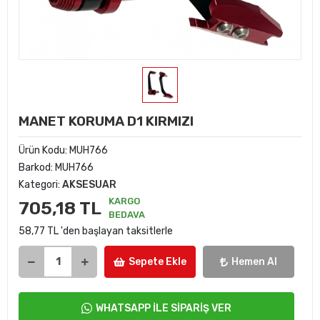
MANET KORUMA D1 KIRMIZI
Ürün Kodu:
MUH766
Barkod:
MUH766
Kategori:
AKSESUAR
KARGO
705,18 TL
BEDAVA
58,77 TL 'den başlayan taksitlerle
Sepete Ekle
Hemen Al
WHATSAPP İLE SİPARİŞ VER