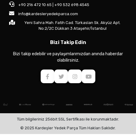
+90 216 472 10 65 | +90 532 698 4545
info@kardesleryedekparca.com
Yeni Sahra Mah. Fatih Cad. Türkaslan Sk. Akyüz Apt.
No:2/2C Dükkan 3 Ataşehir/İstanbul
Bizi Takip Edin
Bizi takip edebilir ve paylaşımlarımızdan anında haberdar
olabilirsiniz.
Tüm bilgileriniz 256bit SSL Sertifikası ile korunmaktadır.
© 2025 Kardeşler Yedek Parça Tüm Hakları Saklıdır.